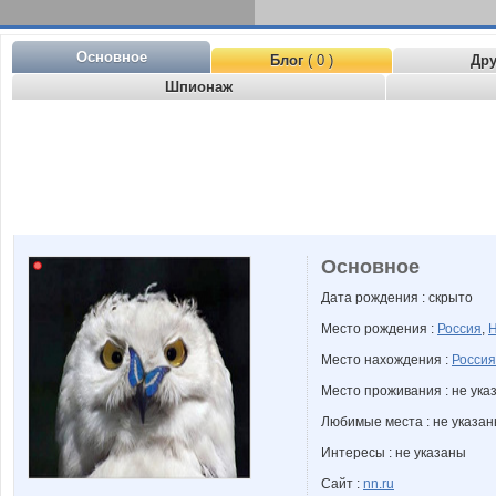
Основное
Блог
( 0 )
Др
Шпионаж
Основное
Дата рождения : скрыто
Место рождения :
Россия
,
Н
Место нахождения :
Россия
Место проживания : не ука
Любимые места : не указа
Интересы : не указаны
Сайт :
nn.ru