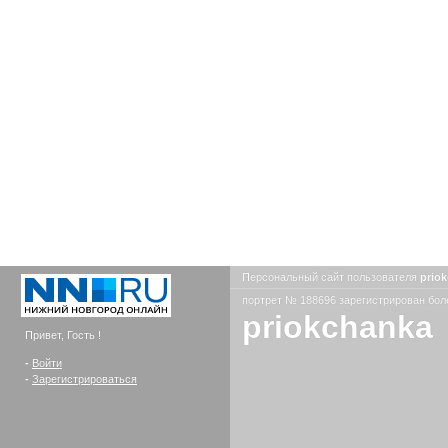
Персональный сайт пользователя
prio
портрет № 188696 зарегистрирован боле
priokchanka
Привет, Гость !
-
Войти
-
Зарегистрироваться