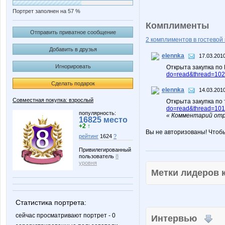
Портрет заполнен на 57 %
Комплименты
Отправить приватное сообщение
2 комплиментов в гостевой 
Добавить в друзья
elennka
17.03.2010
Игнорировать
Открыта закупка по
do=read&thread=102
Сделать подарок
elennka
14.03.2010
Совместная покупка: взрослый
Открыта закупка по
do=read&thread=101
популярность:
« Комментарий отр
16825 место
+2 ↑
Вы не авторизованы! Чтоб
рейтинг
1624
?
Привилегированный
пользователь
8
уровня
Метки лидеров
Статистика портрета:
сейчас просматривают портрет - 0
Интервью